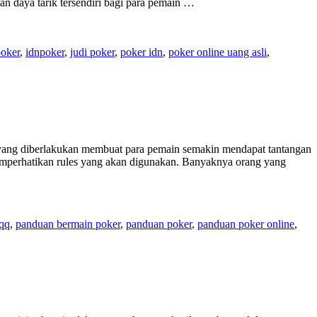
n daya tarik tersendiri bagi para pemain …
poker
,
idnpoker
,
judi poker
,
poker idn
,
poker online uang asli
,
 yang diberlakukan membuat para pemain semakin mendapat tantangan
emperhatikan rules yang akan digunakan. Banyaknya orang yang
qq
,
panduan bermain poker
,
panduan poker
,
panduan poker online
,