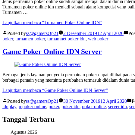
Jenis permainan poker online sudah sangat merajai dalam dunia inter
Turnamen poker online idn menjadi sebuah ajang kompetisi yang pal
Turnamen …
Lanjutkan membaca
“Turnamen Poker Online IDN”
Posted by
ss@gamersOp21
2 Desember 2019
12 April 2020
Pos
poker
,
turnamen poker
,
turnamnet poker idn
,
web poker
Game Poker Online IDN Server
Berbagai jenis layanan penyedia permainan poker dapat dilihat pada 
berbagai pemain yang meminta perubahan termasuk didalam dunia ta
Lanjutkan membaca
“Game Poker Online IDN Server”
Posted by
ss@gamersOp21
30 November 2019
12 April 2020
P
idnplay
,
mpoker online
,
poker
,
poker idn
,
poker online
,
server idn
,
ser
Tanggal Terbaru
Agustus 2026