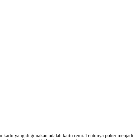
 kartu yang di gunakan adalah kartu remi. Tentunya poker menjadi