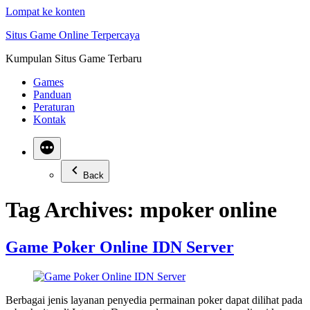
Lompat ke konten
Situs Game Online Terpercaya
Kumpulan Situs Game Terbaru
Games
Panduan
Peraturan
Kontak
Back
Tag Archives:
mpoker online
Game Poker Online IDN Server
Berbagai jenis layanan penyedia permainan poker dapat dilihat pada