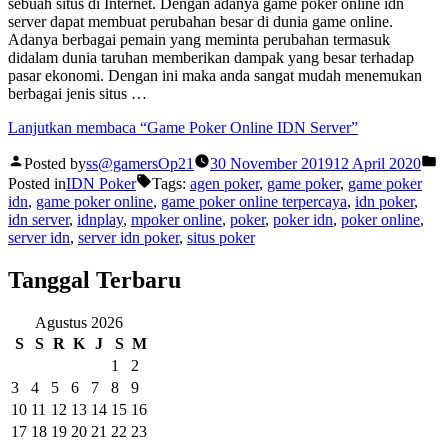
sebuah situs di Internet. Dengan adanya game poker online idn
server dapat membuat perubahan besar di dunia game online.
Adanya berbagai pemain yang meminta perubahan termasuk
didalam dunia taruhan memberikan dampak yang besar terhadap
pasar ekonomi. Dengan ini maka anda sangat mudah menemukan
berbagai jenis situs …
Lanjutkan membaca
“Game Poker Online IDN Server”
Posted by
ss@gamersOp21
30 November 2019
12 April 2020
Posted in
IDN Poker
Tags:
agen poker
,
game poker
,
game poker
idn
,
game poker online
,
game poker online terpercaya
,
idn poker
,
idn server
,
idnplay
,
mpoker online
,
poker
,
poker idn
,
poker online
,
server idn
,
server idn poker
,
situs poker
Tanggal Terbaru
Agustus 2026
S
S
R
K
J
S
M
1
2
3
4
5
6
7
8
9
10
11
12
13
14
15
16
17
18
19
20
21
22
23