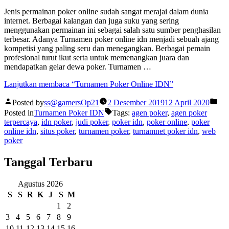
Jenis permainan poker online sudah sangat merajai dalam dunia
internet. Berbagai kalangan dan juga suku yang sering
menggunakan permainan ini sebagai salah satu sumber penghasilan
terbesar. Adanya Turnamen poker online idn menjadi sebuah ajang
kompetisi yang paling seru dan menegangkan. Berbagai pemain
profesional turut ikut serta untuk memenangkan juara dan
mendapatkan gelar dewa poker. Turnamen …
Lanjutkan membaca
“Turnamen Poker Online IDN”
Posted by
ss@gamersOp21
2 Desember 2019
12 April 2020
Posted in
Turnamen Poker IDN
Tags:
agen poker
,
agen poker
terpercaya
,
idn poker
,
judi poker
,
poker idn
,
poker online
,
poker
online idn
,
situs poker
,
turnamen poker
,
turnamnet poker idn
,
web
poker
Tanggal Terbaru
Agustus 2026
S
S
R
K
J
S
M
1
2
3
4
5
6
7
8
9
10
11
12
13
14
15
16