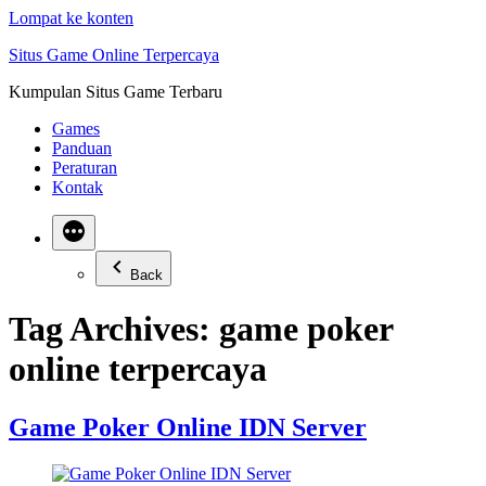
Lompat ke konten
Situs Game Online Terpercaya
Kumpulan Situs Game Terbaru
Games
Panduan
Peraturan
Kontak
Back
Tag Archives:
game poker
online terpercaya
Game Poker Online IDN Server