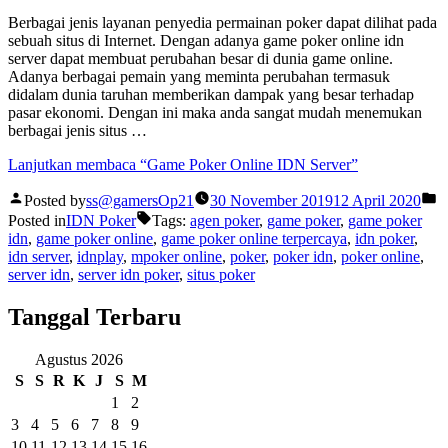
Berbagai jenis layanan penyedia permainan poker dapat dilihat pada
sebuah situs di Internet. Dengan adanya game poker online idn
server dapat membuat perubahan besar di dunia game online.
Adanya berbagai pemain yang meminta perubahan termasuk
didalam dunia taruhan memberikan dampak yang besar terhadap
pasar ekonomi. Dengan ini maka anda sangat mudah menemukan
berbagai jenis situs …
Lanjutkan membaca
“Game Poker Online IDN Server”
Posted by
ss@gamersOp21
30 November 2019
12 April 2020
Posted in
IDN Poker
Tags:
agen poker
,
game poker
,
game poker
idn
,
game poker online
,
game poker online terpercaya
,
idn poker
,
idn server
,
idnplay
,
mpoker online
,
poker
,
poker idn
,
poker online
,
server idn
,
server idn poker
,
situs poker
Tanggal Terbaru
Agustus 2026
S
S
R
K
J
S
M
1
2
3
4
5
6
7
8
9
10
11
12
13
14
15
16