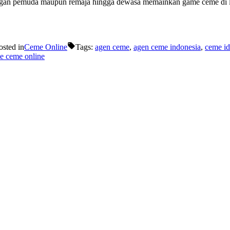
langan pemuda maupun remaja hingga dewasa memainkan game ceme 
osted in
Ceme Online
Tags:
agen ceme
,
agen ceme indonesia
,
ceme i
e ceme online