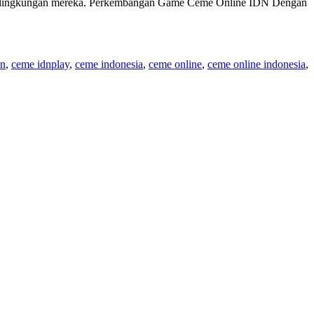
di lingkungan mereka. Perkembangan Game Ceme Online IDN Dengan
dn
,
ceme idnplay
,
ceme indonesia
,
ceme online
,
ceme online indonesia
,