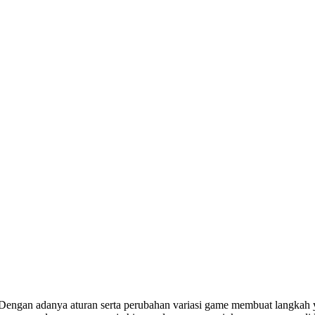
 Dengan adanya aturan serta perubahan variasi game membuat langkah