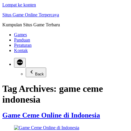
Lompat ke konten
Situs Game Online Terpercaya
Kumpulan Situs Game Terbaru
Games
Panduan
Peraturan
Kontak
Back
Tag Archives:
game ceme
indonesia
Game Ceme Online di Indonesia