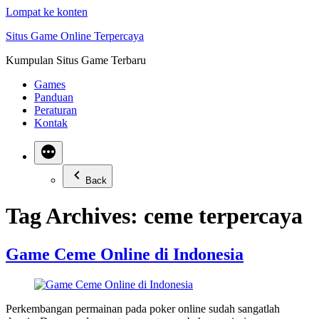
Lompat ke konten
Situs Game Online Terpercaya
Kumpulan Situs Game Terbaru
Games
Panduan
Peraturan
Kontak
Back
Tag Archives:
ceme terpercaya
Game Ceme Online di Indonesia
Perkembangan permainan pada poker online sudah sangatlah