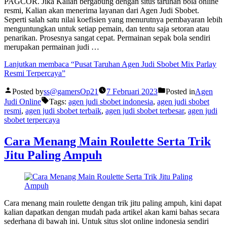
PAGCOR. Jika Kalian bergabung dengan situs taruhan bola online
resmi, Kalian akan menerima layanan dari Agen Judi Sbobet.
Seperti salah satu nilai koefisien yang menurutnya pembayaran lebih
menguntungkan untuk setiap pemain, dan tentu saja setoran atau
penarikan. Prosesnya sangat cepat. Permainan sepak bola sendiri
merupakan permainan judi …
Lanjutkan membaca
“Pusat Taruhan Agen Judi Sbobet Mix Parlay
Resmi Terpercaya”
Posted by
ss@gamersOp21
7 Februari 2023
Posted in
Agen
Judi Online
Tags:
agen judi sbobet indonesia
,
agen judi sbobet
resmi
,
agen judi sbobet terbaik
,
agen judi sbobet terbesar
,
agen judi
sbobet terpercaya
Cara Menang Main Roulette Serta Trik
Jitu Paling Ampuh
Cara menang main roulette dengan trik jitu paling ampuh, kini dapat
kalian dapatkan dengan mudah pada artikel akan kami bahas secara
sederhana di bawah ini. Untuk situs slot online indonesia sendiri