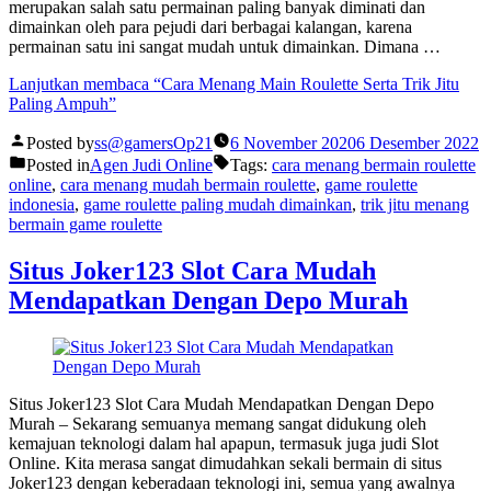
merupakan salah satu permainan paling banyak diminati dan
dimainkan oleh para pejudi dari berbagai kalangan, karena
permainan satu ini sangat mudah untuk dimainkan. Dimana …
Lanjutkan membaca
“Cara Menang Main Roulette Serta Trik Jitu
Paling Ampuh”
Posted by
ss@gamersOp21
6 November 2020
6 Desember 2022
Posted in
Agen Judi Online
Tags:
cara menang bermain roulette
online
,
cara menang mudah bermain roulette
,
game roulette
indonesia
,
game roulette paling mudah dimainkan
,
trik jitu menang
bermain game roulette
Situs Joker123 Slot Cara Mudah
Mendapatkan Dengan Depo Murah
Situs Joker123 Slot Cara Mudah Mendapatkan Dengan Depo
Murah – Sekarang semuanya memang sangat didukung oleh
kemajuan teknologi dalam hal apapun, termasuk juga judi Slot
Online. Kita merasa sangat dimudahkan sekali bermain di situs
Joker123 dengan keberadaan teknologi ini, semua yang awalnya