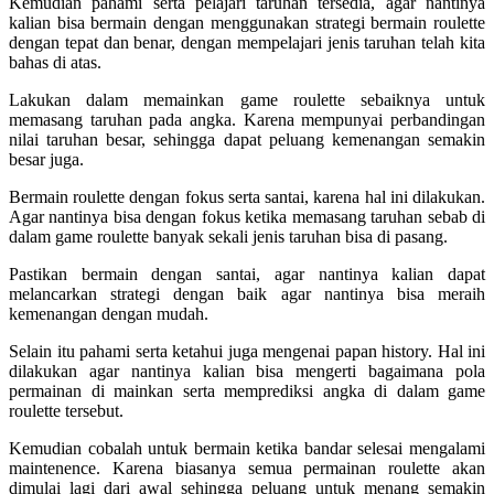
Kemudian pahami serta pelajari taruhan tersedia, agar nantinya
kalian bisa bermain dengan menggunakan strategi bermain roulette
dengan tepat dan benar, dengan mempelajari jenis taruhan telah kita
bahas di atas.
Lakukan dalam memainkan game roulette sebaiknya untuk
memasang taruhan pada angka. Karena mempunyai perbandingan
nilai taruhan besar, sehingga dapat peluang kemenangan semakin
besar juga.
Bermain roulette dengan fokus serta santai, karena hal ini dilakukan.
Agar nantinya bisa dengan fokus ketika memasang taruhan sebab di
dalam game roulette banyak sekali jenis taruhan bisa di pasang.
Pastikan bermain dengan santai, agar nantinya kalian dapat
melancarkan strategi dengan baik agar nantinya bisa meraih
kemenangan dengan mudah.
Selain itu pahami serta ketahui juga mengenai papan history. Hal ini
dilakukan agar nantinya kalian bisa mengerti bagaimana pola
permainan di mainkan serta memprediksi angka di dalam game
roulette tersebut.
Kemudian cobalah untuk bermain ketika bandar selesai mengalami
maintenence. Karena biasanya semua permainan roulette akan
dimulai lagi dari awal sehingga peluang untuk menang semakin