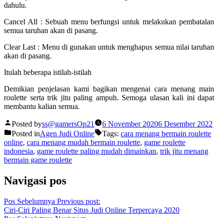
dahulu.
Cancel All : Sebuah menu berfungsi untuk melakukan pembatalan
semua taruhan akan di pasang.
Clear Last : Menu di gunakan untuk menghapus semua nilai taruhan
akan di pasang.
Itulah beberapa istilah-istilah
Demikian penjelasan kami bagikan mengenai cara menang main
roulette serta trik jitu paling ampuh. Semoga ulasan kali ini dapat
membantu kalian semua.
Posted by
ss@gamersOp21
6 November 2020
6 Desember 2022
Posted in
Agen Judi Online
Tags:
cara menang bermain roulette
online
,
cara menang mudah bermain roulette
,
game roulette
indonesia
,
game roulette paling mudah dimainkan
,
trik jitu menang
bermain game roulette
Navigasi pos
Pos Sebelumnya
Previous post:
Ciri-Ciri Paling Benar Situs Judi Online Terpercaya 2020