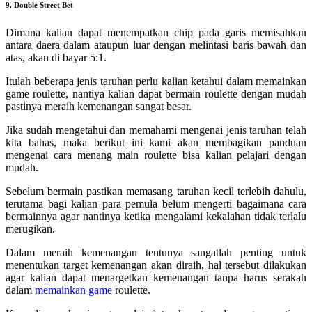
9. Double Street Bet
Dimana kalian dapat menempatkan chip pada garis memisahkan
antara daera dalam ataupun luar dengan melintasi baris bawah dan
atas, akan di bayar 5:1.
Itulah beberapa jenis taruhan perlu kalian ketahui dalam memainkan
game roulette, nantiya kalian dapat bermain roulette dengan mudah
pastinya meraih kemenangan sangat besar.
Jika sudah mengetahui dan memahami mengenai jenis taruhan telah
kita bahas, maka berikut ini kami akan membagikan panduan
mengenai cara menang main roulette bisa kalian pelajari dengan
mudah.
Sebelum bermain pastikan memasang taruhan kecil terlebih dahulu,
terutama bagi kalian para pemula belum mengerti bagaimana cara
bermainnya agar nantinya ketika mengalami kekalahan tidak terlalu
merugikan.
Dalam meraih kemenangan tentunya sangatlah penting untuk
menentukan target kemenangan akan diraih, hal tersebut dilakukan
agar kalian dapat menargetkan kemenangan tanpa harus serakah
dalam
memainkan game
roulette.