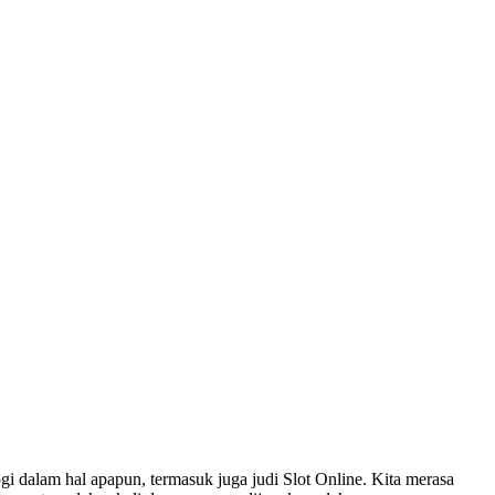
alam hal apapun, termasuk juga judi Slot Online. Kita merasa