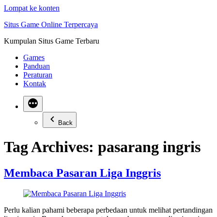
Lompat ke konten
Situs Game Online Terpercaya
Kumpulan Situs Game Terbaru
Games
Panduan
Peraturan
Kontak
Back
Tag Archives:
pasarang ingris
Membaca Pasaran Liga Inggris
Perlu kalian pahami beberapa perbedaan untuk melihat pertandingan