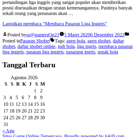
pertandingan liga inggris yang sangat populer akan memberikan
posisi disesuaikan dengan urutan kemenangannya. Pastinya banyak
sekali orang yang penasaran akan …
Lanjutkan membaca
“Membaca Pasaran Liga Inggris”
Posted by
ss@gamersOp21
5 Maret 2020
6 Desember 2022
Posted in
Pasaran Sbobet
Tags:
agen bola
,
agen sbobet
,
daftar
sbobet
,
daftar sbobet online
,
judi bola
,
liga ingris
,
membaca pasaran
liga inggris
,
pasaran liga inggris
,
pasarang ingris
,
sepak bola
Tanggal Terbaru
Agustus 2026
S
S
R
K
J
S
M
1
2
3
4
5
6
7
8
9
10
11
12
13
14
15
16
17
18
19
20
21
22
23
24
25
26
27
28
29
30
31
« Agu
Situs Game Online Terpercaya
,
Proudly powered by lukill.com.