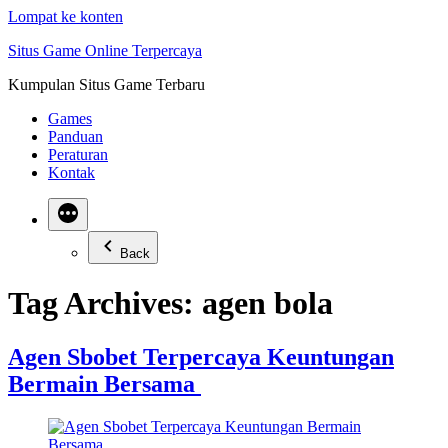
Lompat ke konten
Situs Game Online Terpercaya
Kumpulan Situs Game Terbaru
Games
Panduan
Peraturan
Kontak
Back
Tag Archives:
agen bola
Agen Sbobet Terpercaya Keuntungan
Bermain Bersama