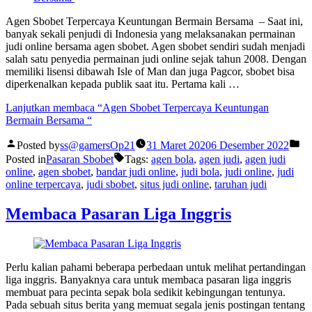
Agen Sbobet Terpercaya Keuntungan Bermain Bersama – Saat ini,
banyak sekali penjudi di Indonesia yang melaksanakan permainan
judi online bersama agen sbobet. Agen sbobet sendiri sudah menjadi
salah satu penyedia permainan judi online sejak tahun 2008. Dengan
memiliki lisensi dibawah Isle of Man dan juga Pagcor, sbobet bisa
diperkenalkan kepada publik saat itu. Pertama kali …
Lanjutkan membaca
“Agen Sbobet Terpercaya Keuntungan
Bermain Bersama “
Posted by
ss@gamersOp21
31 Maret 2020
6 Desember 2022
Posted in
Pasaran Sbobet
Tags:
agen bola
,
agen judi
,
agen judi
online
,
agen sbobet
,
bandar judi online
,
judi bola
,
judi online
,
judi
online terpercaya
,
judi sbobet
,
situs judi online
,
taruhan judi
Membaca Pasaran Liga Inggris
Perlu kalian pahami beberapa perbedaan untuk melihat pertandingan
liga inggris. Banyaknya cara untuk membaca pasaran liga inggris
membuat para pecinta sepak bola sedikit kebingungan tentunya.
Pada sebuah situs berita yang memuat segala jenis postingan tentang