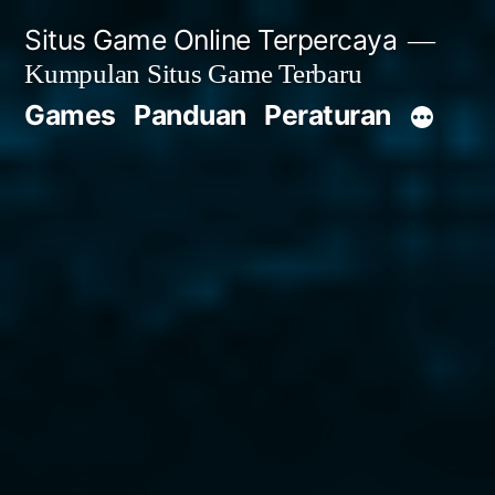
Lompat
Situs Game Online Terpercaya
ke
Kumpulan Situs Game Terbaru
konten
Games
Panduan
Peraturan