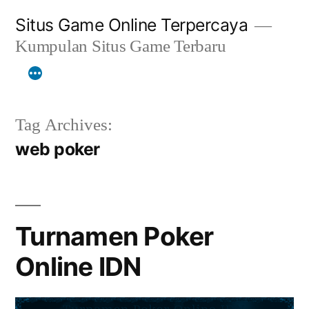
Lompat
Situs Game Online Terpercaya
ke
Kumpulan Situs Game Terbaru
konten
Tag Archives:
web poker
Turnamen Poker
Online IDN