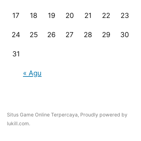
17
18
19
20
21
22
23
24
25
26
27
28
29
30
31
« Agu
Situs Game Online Terpercaya
,
Proudly powered by
lukill.com.