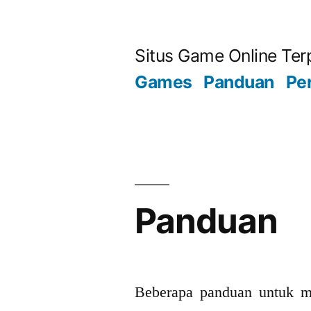
Lompat
ke
Situs Game Online Ter
konten
Games
Panduan
Pe
Panduan
Beberapa panduan untuk me