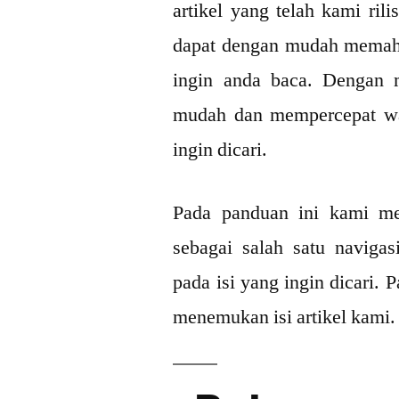
artikel yang telah kami ril
dapat dengan mudah memaha
ingin anda baca. Dengan m
mudah dan mempercepat wa
ingin dicari.
Pada panduan ini kami m
sebagai salah satu naviga
pada isi yang ingin dicari.
menemukan isi artikel kami.