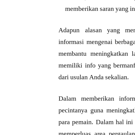
memberikan saran yang in
Adapun alasan yang mem
informasi mengenai berbaga
membantu meningkatkan lay
memiliki info yang berman
dari usulan Anda sekalian.
Dalam memberikan inform
pecintanya guna meningkat
para pemain. Dalam hal ini 
memperluas area pergaula