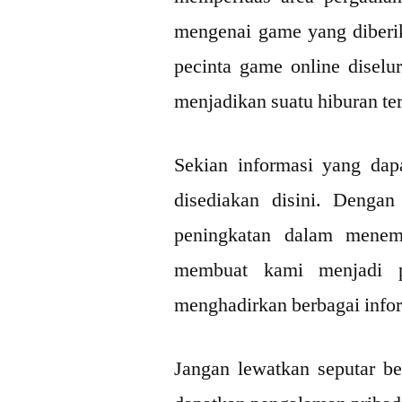
mengenai game yang diberika
pecinta game online diselu
menjadikan suatu hiburan te
Sekian informasi yang da
disediakan disini. Dengan
peningkatan dalam menem
membuat kami menjadi p
menghadirkan berbagai infor
Jangan lewatkan seputar be