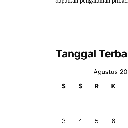
dapatkan pengalaman pribadi
Tanggal Terba
Agustus 2
S
S
R
K
3
4
5
6