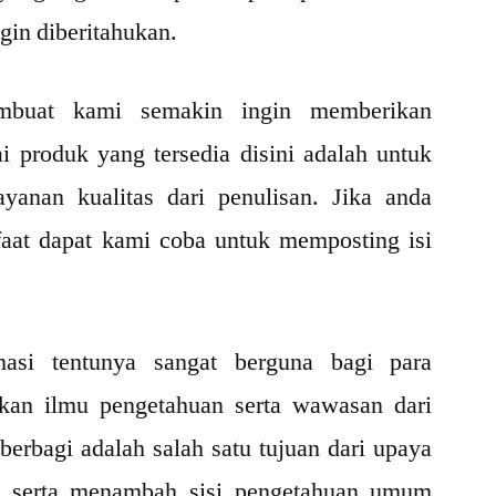
gin diberitahukan.
buat kami semakin ingin memberikan
i produk yang tersedia disini adalah untuk
anan kualitas dari penulisan. Jika anda
faat dapat kami coba untuk memposting isi
asi tentunya sangat berguna bagi para
kan ilmu pengetahuan serta wawasan dari
berbagi adalah salah satu tujuan dari upaya
n serta menambah sisi pengetahuan umum