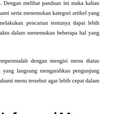
is. Dengan melihat panduan ini maka kalian
mi serta menemukan kategori artikel yang
elakukan pencarian tentunya dapat lebih
ktu dalam menemukan beberapa hal yang
empermudah dengan mengisi menu diatas
si yang langsung mengarahkan pengunjung
 Pahami menu tersebut agar lebih cepat dalam