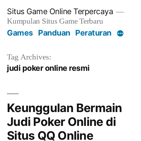
Lompat
Situs Game Online Terpercaya
ke
Kumpulan Situs Game Terbaru
konten
Games
Panduan
Peraturan
Tag Archives:
judi poker online resmi
Keunggulan Bermain
Judi Poker Online di
Situs QQ Online