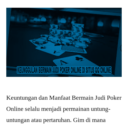
Keuntungan dan Manfaat Bermain Judi Poker
Online selalu menjadi permainan untung-
untungan atau pertaruhan. Gim di mana