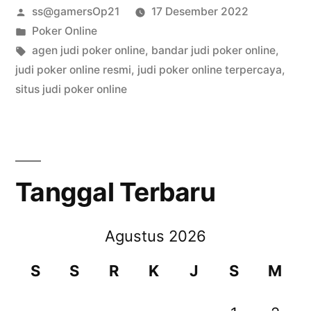
Posted
ss@gamersOp21
17 Desember 2022
Poker
by
Posted
Poker Online
Online
in
Tags:
agen judi poker online
,
bandar judi poker online
,
di
judi poker online resmi
,
judi poker online terpercaya
,
situs judi poker online
Situs
QQ
Online”
Tanggal Terbaru
Agustus 2026
S
S
R
K
J
S
M