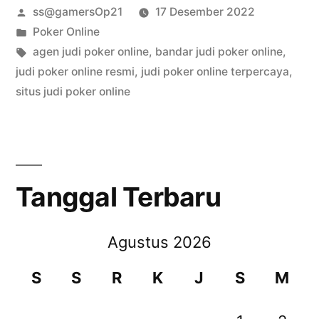
Posted
ss@gamersOp21
17 Desember 2022
Poker
by
Posted
Poker Online
Online
in
Tags:
agen judi poker online
,
bandar judi poker online
,
di
judi poker online resmi
,
judi poker online terpercaya
,
situs judi poker online
Situs
QQ
Online”
Tanggal Terbaru
Agustus 2026
S
S
R
K
J
S
M