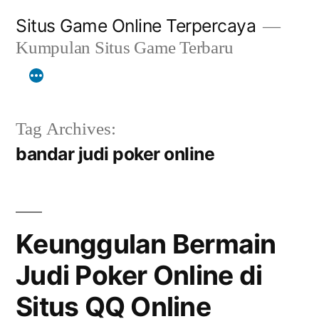
Lompat
Situs Game Online Terpercaya
ke
Kumpulan Situs Game Terbaru
konten
Tag Archives:
bandar judi poker online
Keunggulan Bermain
Judi Poker Online di
Situs QQ Online