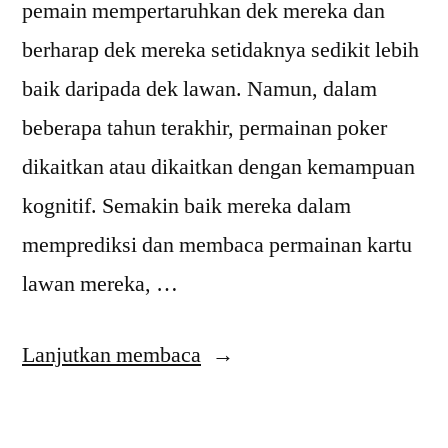
pemain mempertaruhkan dek mereka dan
berharap dek mereka setidaknya sedikit lebih
baik daripada dek lawan. Namun, dalam
beberapa tahun terakhir, permainan poker
dikaitkan atau dikaitkan dengan kemampuan
kognitif. Semakin baik mereka dalam
memprediksi dan membaca permainan kartu
lawan mereka, …
“Keunggulan
Lanjutkan membaca
Bermain
Judi