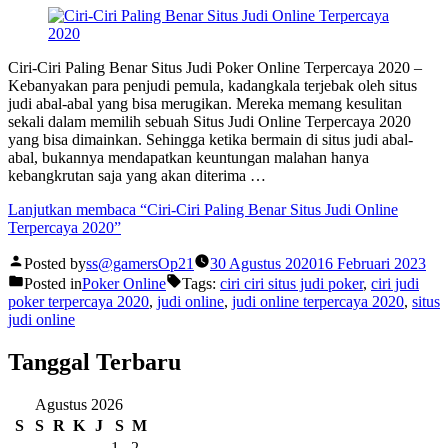
Ciri-Ciri Paling Benar Situs Judi Poker Online Terpercaya 2020 –
Kebanyakan para penjudi pemula, kadangkala terjebak oleh situs
judi abal-abal yang bisa merugikan. Mereka memang kesulitan
sekali dalam memilih sebuah Situs Judi Online Terpercaya 2020
yang bisa dimainkan. Sehingga ketika bermain di situs judi abal-
abal, bukannya mendapatkan keuntungan malahan hanya
kebangkrutan saja yang akan diterima …
Lanjutkan membaca
“Ciri-Ciri Paling Benar Situs Judi Online
Terpercaya 2020”
Posted by
ss@gamersOp21
30 Agustus 2020
16 Februari 2023
Posted in
Poker Online
Tags:
ciri ciri situs judi poker
,
ciri judi
poker terpercaya 2020
,
judi online
,
judi online terpercaya 2020
,
situs
judi online
Tanggal Terbaru
Agustus 2026
S
S
R
K
J
S
M
1
2