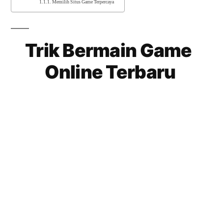
Memilih Situs Game Terpercaya
Trik Bermain Game
Online Terbaru
Beberapa permainan game online tentunya
dapat memberikan hiburan kepada masing –
masing peminatnya. Ada berbagai permainan
yang disediakan untuk menghibur kalian
semua dirumah. Apa saja sih permainannya?
Banyak sekali peminat yang bertanya – tanya