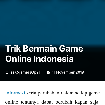
Trik Bermain Game
Online Indonesia
Posted
ss@gamersOp21
11 November 2019
by
Informasi
serta perubahan dalam setiap game
online tentunya dapat berubah kapan saja.