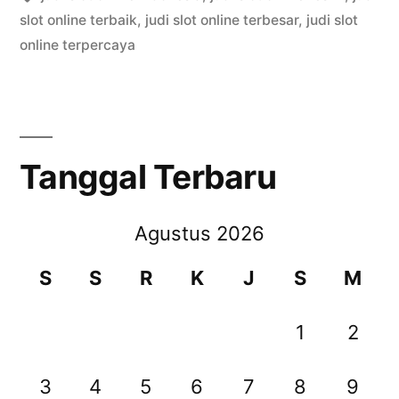
Sistem
slot online terbaik
,
judi slot online terbesar
,
judi slot
online terpercaya
Fairplay
Terpercaya”
Tanggal Terbaru
Agustus 2026
S
S
R
K
J
S
M
1
2
3
4
5
6
7
8
9