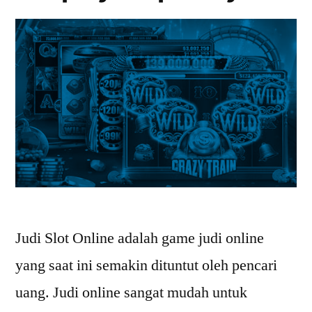
Judi Slot Online adalah game judi online
yang saat ini semakin dituntut oleh pencari
uang. Judi online sangat mudah untuk