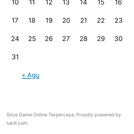
10
11
12
13
14
15
16
17
18
19
20
21
22
23
24
25
26
27
28
29
30
31
« Agu
Situs Game Online Terpercaya
,
Proudly powered by
lukill.com.