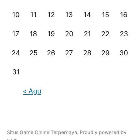
10
11
12
13
14
15
16
17
18
19
20
21
22
23
24
25
26
27
28
29
30
31
« Agu
Situs Game Online Terpercaya
,
Proudly powered by