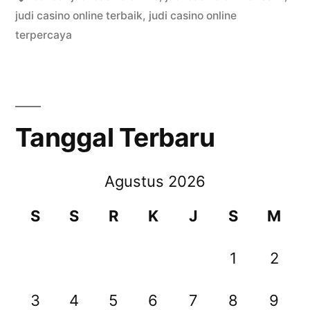
Pelajari
judi casino online terbaik
,
judi casino online
terpercaya
Dulu
Cara
Depositnya”
Tanggal Terbaru
Agustus 2026
S
S
R
K
J
S
M
1
2
3
4
5
6
7
8
9