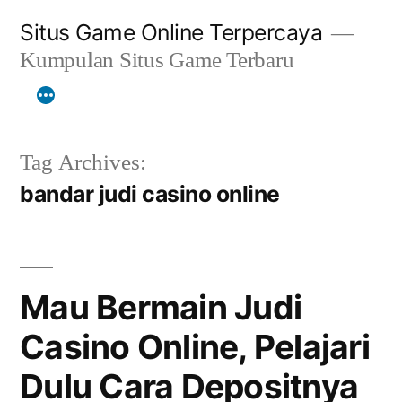
Lompat
Situs Game Online Terpercaya
ke
Kumpulan Situs Game Terbaru
konten
Tag Archives:
bandar judi casino online
Mau Bermain Judi
Casino Online, Pelajari
Dulu Cara Depositnya